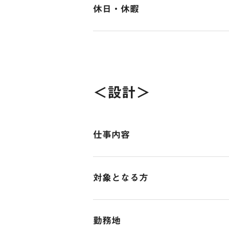
先輩のアシスタントとして、各種サ
その間の待遇に変更はございません
休日・休暇
↓
その他
【STEP３】独り立ち
手当等
・通勤交通費支給（全額支給）
年間休日：120日程度
実際に自分のお客様を持ち、物件に
・住宅手当（上限6万円：諸条件あ
・営業交通費支給（全額支給）
↓
・扶養手当（子1人：月1.5万円）
・残業手当あり
■完全週休2日制
約6ヶ月程かけて1人前の営業担当
・役職手当あり
・資格取得支援制度
■年末年始休暇（9日間程度）
＜設計＞
・資格取得手当あり（宅建手当3万
→受験費・授業料お支払いします
■GW休暇（6日間程度）
～入社後の流れ～
・インセンティブ
・人事評価制度あり
■夏季休暇（9日間程度）
当社には頼れる代表をはじめ、社員
・健康診断
■慶弔休暇
みなさんも「挑戦心」「熱意」があれ
賞与
仕事内容
・社員旅行（年1回：業績に応じて
■有給休暇（消化率80％）
入社後分からないことはもちろん先
年2回（6月・12月）
・社内イベント（歓迎会・食事会）
■産前・産後休暇
まずは、お気軽に面接へお越しくだ
（個人の業績に応じて支給）
【建築内装設計/インテリア】リサ
・忘年会・新年会
■育児休暇
気兼ねなくお話ししましょう。
対象となる方
■介護休暇
昇給
〇入社後はOJT研修で先輩がサポー
☆当社の特徴☆
年2回（営業は役職数字を達成すれ
〇分業制ではないからこそ、自分の
【応募必須条件】
（1）SNS×不動産
〇デザイン力だけでなく、予算や品
勤務地
・設計の実務経験をお持ちの方
他の不動産会社ではあまり経験する
入社時の想定年収