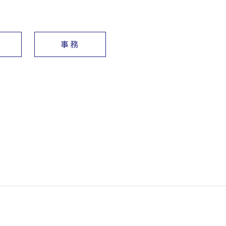
事務
からスタート！将来はリノベーションの提案や仕入れ業務をお任
トいたします！