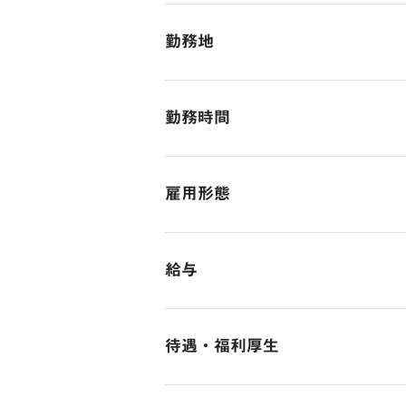
〇SNS経由からの反響営業が稼働中
【応募必須条件なし】一緒に会社を
〇仲介業は入口。業務内容が様々で
勤務地
《このような方は向いてます》
■具体的な仕事内容
■営業・販売系の経験がある方
本社
・売買仲介
■人と話すことが好きな方
勤務時間
東京都港区六本木7-12-2 SPACES六
・オーダーリノベーションの物件探
■アクティブな事が好きな方
https://x.gd/JMISK
・再販物件の仕入れ
■自分の頑張りが成果に表れる仕事
10：00～19：00
まずは、売買仲介から担当していた
■仲間想いの社員がいる職場が良い
雇用形態
（所定労働時間8時間 休憩1h）
ゆくゆくは、物件の仕入れからリノ
■コミュニケーションを大切にでき
残業はほとんどありません。
■イベントを楽しめる方
正社員
■入社後の流れ
■SNSで顔出しOKの方
給与
【STEP1】OJT研修
■誰かの役に立つ仕事がしたい方
先輩の業務に実際に同行していただ
■月給23万円～
ましょう！
待遇・福利厚生
※不動産経験のある方は前職の給与
↓
【STEP２】サポート業務
試用期間：3ヶ月
社会保険完備（雇用・労災・健康・