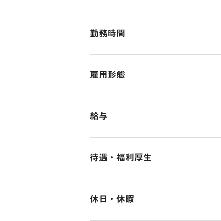
※社内でサポートさせていただきな
自社でしか体験のできない営業方法
年収400万円/入社1年目
■具体的な仕事内容
本社
（2）やりがいのある仕事
・現地調査
《このような方は向いてます》
勤務時間
東京都港区六本木7-12-2 SPACES六
社員の想定年収例
自分のお客様に成約していただき、
・企画における設計図作成
■インテリアや空間づくりに興味が
https://x.gd/JMISK
年収800万/32歳・係長・入社3年目
・工事計画、見積もり図等の作成
■人と話すことが好きな方
10：00～19：00
年収1000万/38歳・課長・入社5年
・工事進捗管理、工事費予算管理
■アクティブな事が好きな方
雇用形態
（所定労働時間8時間 休憩1h）
・品質管理、調査、修繕計画など
■自分の頑張りが成果に表れる仕事
残業はほとんどありません。
■仲間想いの社員がいる職場が良い
正社員
[業務内容の変更の範囲：当社業務全
■コミュニケーションを大切にでき
給与
■イベントを楽しめる方
■入社後の流れ
■SNSで顔出しOKの方
■月給28万円～
【STEP1】OJT研修
■誰かの役に立つ仕事がしたい方
待遇・福利厚生
先輩の業務に実際に同行していただ
試用期間：3ヶ月
かなどを学んでいきましょう！
その間の待遇に変更はございません
社会保険完備（雇用・労災・健康・
↓
休日・休暇
【STEP２】サポート業務
手当等
その他
先輩のアシスタントとして、設計図