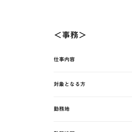
・住宅手当（上限6万円：諸条件あ
・通勤交通費支給（全額支給）
年間休日：120日程度
だきます。
・扶養手当（子1人：月1.5万円）
・業務交通費支給（全額支給）
↓
・役職手当あり
・残業手当あり
■完全週休2日制
【STEP３】独り立ち
・資格取得手当あり（1級建築士手当
・資格取得支援制度
■年末年始休暇（9日間程度）
実際に自分の担当プロジェクトを持
＜事務＞
・インセンティブ
→受験費・授業料お支払いします
■GW休暇（6日間程度）
↓
・人事評価制度あり
■夏季休暇（9日間程度）
約6ヶ月程かけて1人前の設計担当
賞与
・健康診断
■慶弔休暇
年2回（6月・12月）
仕事内容
・社員旅行（年1回：業績に応じて
■有給休暇（消化率80％）
～入社後の流れ～
（個人の業績に応じて支給）
・社内イベント（歓迎会・食事会）
■産前・産後休暇
当社には頼れる代表をはじめ、社員
【会社の成長を支えるバックオフィ
・忘年会・新年会
■育児休暇
みなさんも「挑戦心」「熱意」があれ
昇給
対象となる方
身につく事務のお仕事です。
■介護休暇
入社後分からないことはもちろん先
年1回
まずは、お気軽に面接へお越しくだ
〇入社後はOJT研修で先輩がサポー
【応募必須条件なし】一緒に会社を
気兼ねなくお話ししましょう。
入社時の想定年収
〇事務の枠にとらわれない。幅広い
勤務地
年収450万円/入社1年目
〇デスクワークだけでなく、あなた
《このような方は向いてます》
本社
■具体的な仕事内容