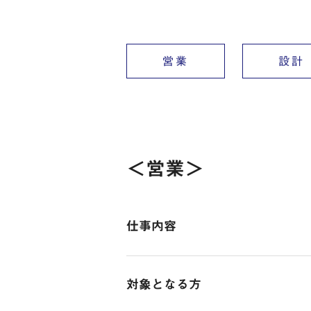
営業
設計
＜営業＞
仕事内容
【SNS経由の反響営業】売買仲介
対象となる方
〇入社後はOJT研修で先輩がサポー